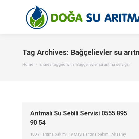
Tag Archives:
Bağçelievler su arıt
You are here:
Home
Entries tagged with "Bağçelievler su arıtma serviğsi"
Arıtmalı Su Sebili Servisi 0555 895
90 54
100 Yıl arıtma bakımı
,
19 Mayıs arıtma bakımı
,
Aksaray