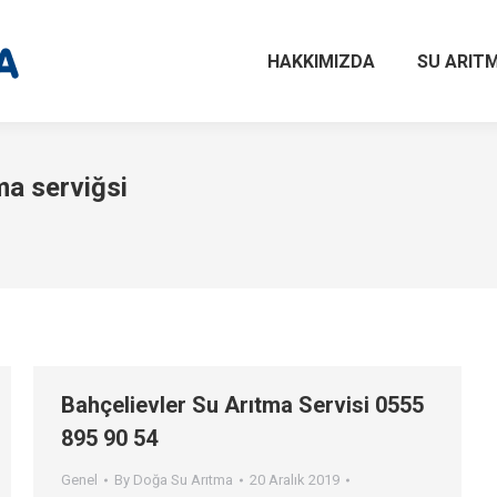
HAKKIMIZDA
SU ARITM
ma serviğsi
Bahçelievler Su Arıtma Servisi 0555
895 90 54
Genel
By
Doğa Su Arıtma
20 Aralık 2019