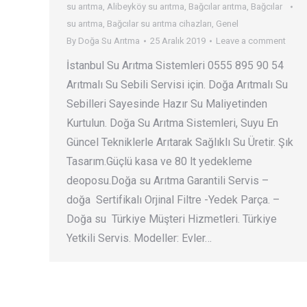
su arıtma
,
Alibeyköy su arıtma
,
Bağcılar arıtma
,
Bağcılar
su arıtma
,
Bağcılar su arıtma cihazları
,
Genel
By
Doğa Su Arıtma
25 Aralık 2019
Leave a comment
İstanbul Su Arıtma Sistemleri 0555 895 90 54
Arıtmalı Su Sebili Servisi için. Doğa Arıtmalı Su
Sebilleri Sayesinde Hazır Su Maliyetinden
Kurtulun. Doğa Su Arıtma Sistemleri, Suyu En
Güncel Tekniklerle Arıtarak Sağlıklı Su Üretir. Şık
Tasarım.Güçlü kasa ve 80 lt yedekleme
deoposu.Doğa su Arıtma Garantili Servis –
doğa Sertifikalı Orjinal Filtre -Yedek Parça. –
Doğa su Türkiye Müşteri Hizmetleri. Türkiye
Yetkili Servis. Modeller: Evler…