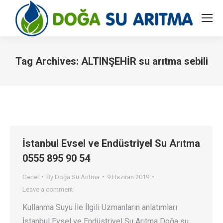
Tag Archives:
ALTINŞEHİR su arıtma sebili
You are here:
İstanbul Evsel ve Endüstriyel Su Arıtma
0555 895 90 54
Genel
By
Doğa Su Arıtma
9 Haziran 2019
Leave a comment
Kullanma Suyu İle İlgili Uzmanların anlatımları
İstanbul Evsel ve Endüstriyel Su Arıtma Doğa su